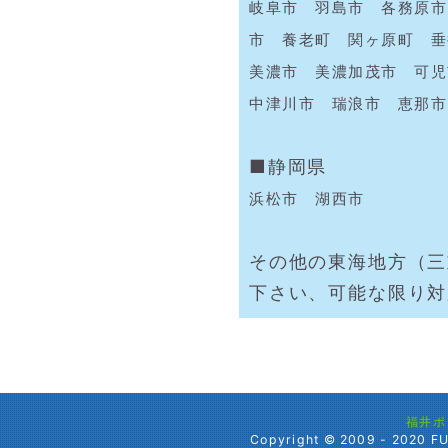
岐阜市 羽島市 各務原市
市 養老町 関ヶ原町 
美濃市 美濃加茂市 可
中津川市 瑞浪市 恵那市
■静岡県
浜松市 湖西市
その他の東海地方（三
下さい、可能な限り対
福井ポ
Copyright © 2009 - 2020 FU