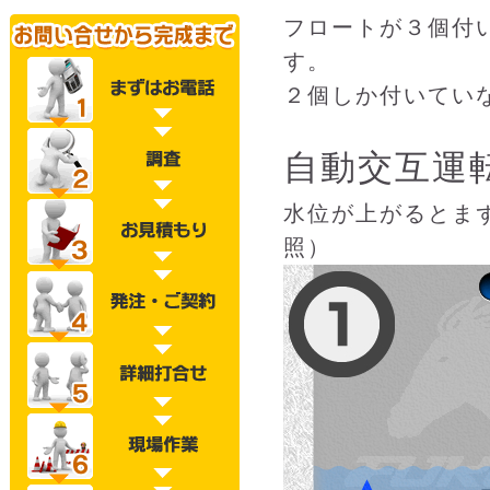
フロートが３個付
す。
２個しか付いてい
自動交互運
水位が上がるとま
照）